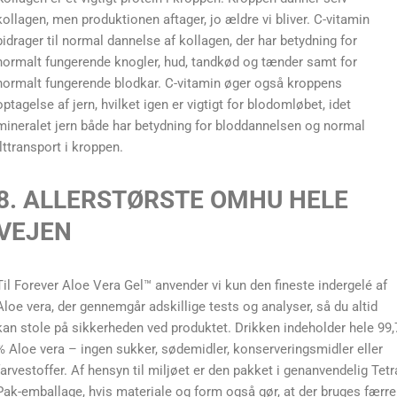
kollagen, men produktionen aftager, jo ældre vi bliver. C-vitamin
bidrager til normal dannelse af kollagen, der har betydning for
normalt fungerende knogler, hud, tandkød og tænder samt for
normalt fungerende blodkar. C-vitamin øger også kroppens
optagelse af jern, hvilket igen er vigtigt for blodomløbet, idet
mineralet jern både har betydning for bloddannelsen og normal
ilttransport i kroppen.
8. ALLERSTØRSTE OMHU HELE
VEJEN
Til Forever Aloe Vera Gel™ anvender vi kun den fineste indergelé af
Aloe vera, der gennemgår adskillige tests og analyser, så du altid
kan stole på sikkerheden ved produktet. Drikken indeholder hele 99,
% Aloe vera – ingen sukker, sødemidler, konserveringsmidler eller
farvestoffer. Af hensyn til miljøet er den pakket i genanvendelig Tetr
Pak-emballage, hvis materiale og form også gør, at der bruges færre