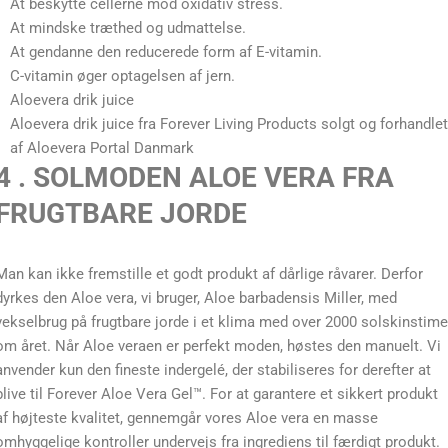
At beskytte cellerne mod oxidativ stress.
At mindske træthed og udmattelse.
At gendanne den reducerede form af E-vitamin.
C-vitamin øger optagelsen af jern.
Aloevera drik juice
Aloevera drik juice fra Forever Living Products solgt og forhandlet
af Aloevera Portal Danmark
4 . SOLMODEN ALOE VERA FRA
FRUGTBARE JORDE
Man kan ikke fremstille et godt produkt af dårlige råvarer. Derfor
dyrkes den Aloe vera, vi bruger, Aloe barbadensis Miller, med
vekselbrug på frugtbare jorde i et klima med over 2000 solskinstime
om året. Når Aloe veraen er perfekt moden, høstes den manuelt. Vi
anvender kun den fineste indergelé, der stabiliseres for derefter at
blive til Forever Aloe Vera Gel™. For at garantere et sikkert produkt
af højteste kvalitet, gennemgår vores Aloe vera en masse
omhyggelige kontroller undervejs fra ingrediens til færdigt produkt.