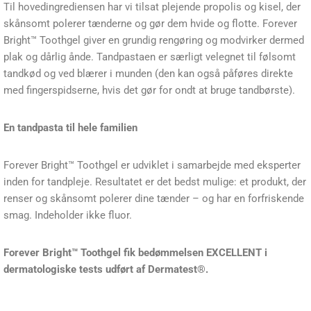
Til hovedingrediensen har vi tilsat plejende propolis og kisel, der
skånsomt polerer tænderne og gør dem hvide og flotte. Forever
Bright™ Toothgel giver en grundig rengøring og modvirker dermed
plak og dårlig ånde. Tandpastaen er særligt velegnet til følsomt
tandkød og ved blærer i munden (den kan også påføres direkte
med fingerspidserne, hvis det gør for ondt at bruge tandbørste).
En tandpasta til hele familien
Forever Bright™ Toothgel er udviklet i samarbejde med eksperter
inden for tandpleje. Resultatet er det bedst mulige: et produkt, der
renser og skånsomt polerer dine tænder – og har en forfriskende
smag. Indeholder ikke fluor.
Forever Bright™ Toothgel​ fik bedømmelsen EXCELLENT i
dermatologiske tests udført af Dermatest®.