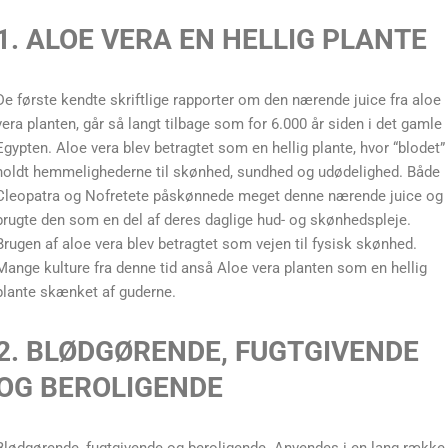
1. ALOE VERA EN HELLIG PLANTE
De første kendte skriftlige rapporter om den nærende juice fra aloe
vera planten, går så langt tilbage som for 6.000 år siden i det gamle
Egypten. Aloe vera blev betragtet som en hellig plante, hvor “blodet”
holdt hemmelighederne til skønhed, sundhed og udødelighed. Både
Cleopatra og Nofretete påskønnede meget denne nærende juice og
brugte den som en del af deres daglige hud- og skønhedspleje.
Brugen af ​​aloe vera blev betragtet som vejen til fysisk skønhed.
Mange kulture fra denne tid anså Aloe vera planten som en hellig
plante skænket af guderne.
2. BLØDGØRENDE, FUGTGIVENDE
OG BEROLIGENDE