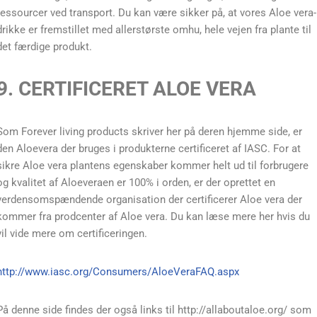
ressourcer ved transport. Du kan være sikker på, at vores Aloe vera-
drikke er fremstillet med allerstørste omhu, hele vejen fra plante til
det færdige produkt.
9. CERTIFICERET ALOE VERA
Som Forever living products skriver her på deren hjemme side, er
den Aloevera der bruges i produkterne certificeret af IASC. For at
sikre Aloe vera plantens egenskaber kommer helt ud til forbrugere
og kvalitet af Aloeveraen er 100% i orden, er der oprettet en
verdensomspændende organisation der certificerer Aloe vera der
kommer fra prodcenter af Aloe vera. Du kan læse mere her hvis du
vil vide mere om certificeringen.
http://www.iasc.org/Consumers/AloeVeraFAQ.aspx
På denne side findes der også links til http://allaboutaloe.org/ som