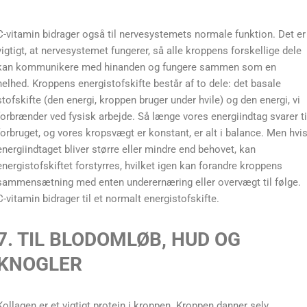
C-vitamin bidrager også til nervesystemets normale funktion. Det er
vigtigt, at nervesystemet fungerer, så alle kroppens forskellige dele
kan kommunikere med hinanden og fungere sammen som en
helhed. Kroppens energistofskifte består af to dele: det basale
stofskifte (den energi, kroppen bruger under hvile) og den energi, vi
forbrænder ved fysisk arbejde. Så længe vores energiindtag svarer ti
forbruget, og vores kropsvægt er konstant, er alt i balance. Men hvi
energiindtaget bliver større eller mindre end behovet, kan
energistofskiftet forstyrres, hvilket igen kan forandre kroppens
sammensætning med enten underernæring eller overvægt til følge.
C-vitamin bidrager til et normalt energistofskifte.
7. TIL BLODOMLØB, HUD OG
KNOGLER
Kollagen er et vigtigt protein i kroppen. Kroppen danner selv