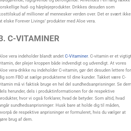
Blødgørende, fugtgivende og beroligende. Anvendes i en lang række
forskellige hud- og hårplejeprodukter. Drikkes desuden som
kosttilskud af millioner af mennesker verden over. Det er svært ikke
at elske Forever Livings’ produkter med Aloe vera.
3. C-VITAMINER
Aloe vera indeholder blandt andet
C-Vitaminer
. C-vitamin er et vigtig
vitamin, der plejer kroppen både indvendigt og udvendigt. At vores
Aloe vera-drikke nu indeholder C-vitamin, gør det desuden lettere for
dig som FBO at sælge produkterne til dine kunder. Takket være C-
vitamin må vi faktisk bruge en hel del sundhedsanprisninger. Se de
dels herunder, dels i produktinformationen for de respektive
produkter, hvor vi også forklarer, hvad de betyder. Som altid, hvad
angår sundhedsanprisninger: Husk bare at holde dig til måden,
hvorpå de respektive anprisninger er formuleret, hvis du vælger at
gøre brug af dem.