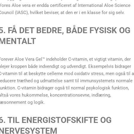
Vores Aloe vera er endda certificeret af International Aloe Science
Council (IASC), hvilket beviser, at den er i en klasse for sig selv.
5. FÅ DET BEDRE, BÅDE FYSISK OG
MENTALT
Forever Aloe Vera Gel™ indeholder C-vitamin, et vigtigt vitamin, der
plejer kroppen både indvendigt og udvendigt. Eksempelvis bidrager
C-vitamin til at beskytte cellerne mod oxidativ stress, men også til a
reducere træthed og udmattelse samt til immunsystemets normale
funktion. C-vitamin bidrager også til normal psykologisk funktion,
altså vores hukommelse, koncentrationsevne, indlæring,
ræsonnement og logik.
6. TIL ENERGISTOFSKIFTE OG
NERVESYSTEM