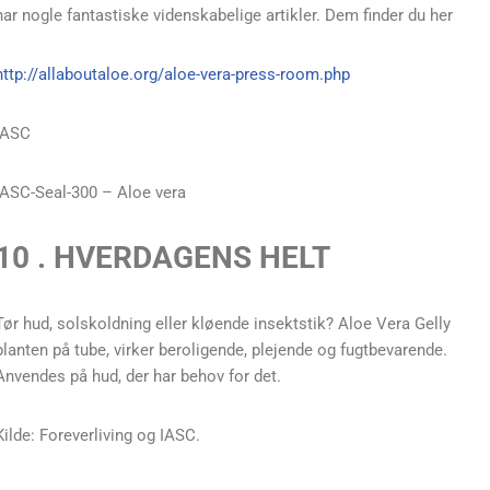
har nogle fantastiske videnskabelige artikler. Dem finder du her
http://allaboutaloe.org/aloe-vera-press-room.php
IASC
IASC-Seal-300 – Aloe vera
10 . HVERDAGENS HELT
Tør hud, solskoldning eller kløende insektstik? Aloe Vera Gelly
planten på tube, virker beroligende, plejende og fugtbevarende.
Anvendes på hud, der har behov for det.
Kilde: Foreverliving og IASC.