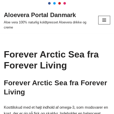
Spring
Aloevera Portal Danmark
til
Aloe vera 100% naturlig koldtpresset Aloevera drikke og
indhold
creme
Forever Arctic Sea fra
Forever Living
Forever Arctic Sea fra Forever
Living
Kosttilskud med et højt indhold af omega-3, som modsvarer en
kost, der er rig på fisk og skaldyr. Indeholder en balanceret