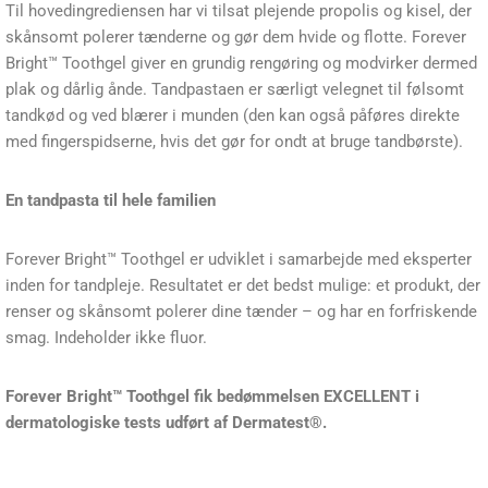
Til hovedingrediensen har vi tilsat plejende propolis og kisel, der
skånsomt polerer tænderne og gør dem hvide og flotte. Forever
Bright™ Toothgel giver en grundig rengøring og modvirker dermed
plak og dårlig ånde. Tandpastaen er særligt velegnet til følsomt
tandkød og ved blærer i munden (den kan også påføres direkte
med fingerspidserne, hvis det gør for ondt at bruge tandbørste).
En tandpasta til hele familien
Forever Bright™ Toothgel er udviklet i samarbejde med eksperter
inden for tandpleje. Resultatet er det bedst mulige: et produkt, der
renser og skånsomt polerer dine tænder – og har en forfriskende
smag. Indeholder ikke fluor.
Forever Bright™ Toothgel​ fik bedømmelsen EXCELLENT i
dermatologiske tests udført af Dermatest®.