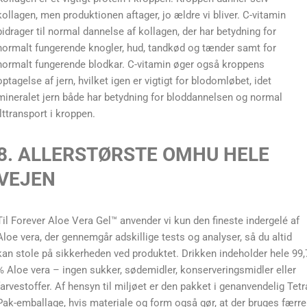
kollagen, men produktionen aftager, jo ældre vi bliver. C-vitamin
bidrager til normal dannelse af kollagen, der har betydning for
normalt fungerende knogler, hud, tandkød og tænder samt for
normalt fungerende blodkar. C-vitamin øger også kroppens
optagelse af jern, hvilket igen er vigtigt for blodomløbet, idet
mineralet jern både har betydning for bloddannelsen og normal
ilttransport i kroppen.
8. ALLERSTØRSTE OMHU HELE
VEJEN
Til Forever Aloe Vera Gel™ anvender vi kun den fineste indergelé af
Aloe vera, der gennemgår adskillige tests og analyser, så du altid
kan stole på sikkerheden ved produktet. Drikken indeholder hele 99,
% Aloe vera – ingen sukker, sødemidler, konserveringsmidler eller
farvestoffer. Af hensyn til miljøet er den pakket i genanvendelig Tetr
Pak-emballage, hvis materiale og form også gør, at der bruges færre