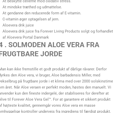
At beskytte cellerne mod oxidativ stress.
At mindske træthed og udmattelse.
At gendanne den reducerede form af E-vitamin.
C-vitamin øger optagelsen af jern.
Aloevera drik juice
Aloevera drik juice fra Forever Living Products solgt og forhandlet
af Aloevera Portal Danmark
4 . SOLMODEN ALOE VERA FRA
FRUGTBARE JORDE
Man kan ikke fremstille et godt produkt af dårlige råvarer. Derfor
dyrkes den Aloe vera, vi bruger, Aloe barbadensis Miller, med
vekselbrug på frugtbare jorde i et klima med over 2000 solskinstime
om året. Når Aloe veraen er perfekt moden, høstes den manuelt. Vi
anvender kun den fineste indergelé, der stabiliseres for derefter at
blive til Forever Aloe Vera Gel™. For at garantere et sikkert produkt
af højteste kvalitet, gennemgår vores Aloe vera en masse
omhyggelige kontroller undervejs fra ingrediens til færdigt produkt.