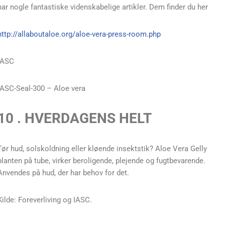
har nogle fantastiske videnskabelige artikler. Dem finder du her
http://allaboutaloe.org/aloe-vera-press-room.php
IASC
IASC-Seal-300 – Aloe vera
10 . HVERDAGENS HELT
Tør hud, solskoldning eller kløende insektstik? Aloe Vera Gelly
planten på tube, virker beroligende, plejende og fugtbevarende.
Anvendes på hud, der har behov for det.
Kilde: Foreverliving og IASC.