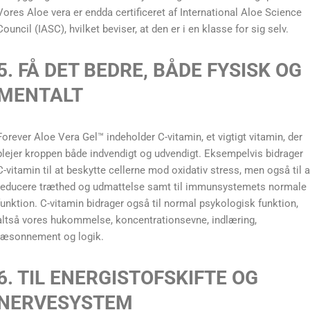
Vores Aloe vera er endda certificeret af International Aloe Science
Council (IASC), hvilket beviser, at den er i en klasse for sig selv.
5. FÅ DET BEDRE, BÅDE FYSISK OG
MENTALT
Forever Aloe Vera Gel™ indeholder C-vitamin, et vigtigt vitamin, der
plejer kroppen både indvendigt og udvendigt. Eksempelvis bidrager
C-vitamin til at beskytte cellerne mod oxidativ stress, men også til a
reducere træthed og udmattelse samt til immunsystemets normale
funktion. C-vitamin bidrager også til normal psykologisk funktion,
altså vores hukommelse, koncentrationsevne, indlæring,
ræsonnement og logik.
6. TIL ENERGISTOFSKIFTE OG
NERVESYSTEM