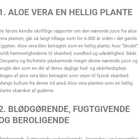
1. ALOE VERA EN HELLIG PLANTE
De første kendte skriftlige rapporter om den nærende juice fra aloe
vera planten, går så langt tilbage som for 6.000 år siden i det gamle
Egypten. Aloe vera blev betragtet som en hellig plante, hvor “blodet”
holdt hemmelighederne til skønhed, sundhed og udødelighed. Både
Cleopatra og Nofretete påskønnede meget denne nærende juice og
brugte den som en del af deres daglige hud- og skønhedspleje.
Brugen af ​​aloe vera blev betragtet som vejen til fysisk skønhed.
Mange kulture fra denne tid anså Aloe vera planten som en hellig
plante skænket af guderne.
2. BLØDGØRENDE, FUGTGIVENDE
OG BEROLIGENDE