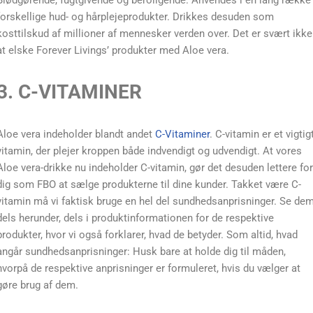
Blødgørende, fugtgivende og beroligende. Anvendes i en lang række
forskellige hud- og hårplejeprodukter. Drikkes desuden som
kosttilskud af millioner af mennesker verden over. Det er svært ikke
at elske Forever Livings’ produkter med Aloe vera.
3. C-VITAMINER
Aloe vera indeholder blandt andet
C-Vitaminer
. C-vitamin er et vigtig
vitamin, der plejer kroppen både indvendigt og udvendigt. At vores
Aloe vera-drikke nu indeholder C-vitamin, gør det desuden lettere for
dig som FBO at sælge produkterne til dine kunder. Takket være C-
vitamin må vi faktisk bruge en hel del sundhedsanprisninger. Se de
dels herunder, dels i produktinformationen for de respektive
produkter, hvor vi også forklarer, hvad de betyder. Som altid, hvad
angår sundhedsanprisninger: Husk bare at holde dig til måden,
hvorpå de respektive anprisninger er formuleret, hvis du vælger at
gøre brug af dem.