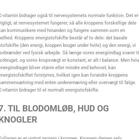
C-vitamin bidrager også til nervesystemets normale funktion. Det er
vigtigt, at nervesystemet fungerer, så alle kroppens forskellige dele
kan kommunikere med hinanden og fungere sammen som en
helhed. Kroppens energistofskifte består af to dele: det basale
stofskifte (den energi, kroppen bruger under hvile) og den energi, vi
forbrænder ved fysisk arbejde. Så længe vores energiindtag svarer ti
forbruget, og vores kropsvægt er konstant, er alt i balance. Men hvi
energiindtaget bliver større eller mindre end behovet, kan
energistofskiftet forstyrres, hvilket igen kan forandre kroppens
sammensætning med enten underernæring eller overvægt til følge.
C-vitamin bidrager til et normalt energistofskifte.
7. TIL BLODOMLØB, HUD OG
KNOGLER
Kollagen er et vigtigt protein i kroppen. Kroppen danner selv