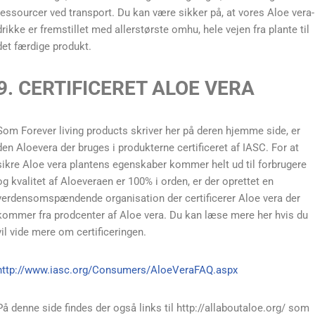
ressourcer ved transport. Du kan være sikker på, at vores Aloe vera-
drikke er fremstillet med allerstørste omhu, hele vejen fra plante til
det færdige produkt.
9. CERTIFICERET ALOE VERA
Som Forever living products skriver her på deren hjemme side, er
den Aloevera der bruges i produkterne certificeret af IASC. For at
sikre Aloe vera plantens egenskaber kommer helt ud til forbrugere
og kvalitet af Aloeveraen er 100% i orden, er der oprettet en
verdensomspændende organisation der certificerer Aloe vera der
kommer fra prodcenter af Aloe vera. Du kan læse mere her hvis du
vil vide mere om certificeringen.
http://www.iasc.org/Consumers/AloeVeraFAQ.aspx
På denne side findes der også links til http://allaboutaloe.org/ som