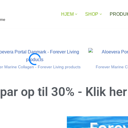
HJEM
SHOP
PRODU
reme
er Marine Collagen - Forever Living products
Forever Marine Co
par op til 30%
- Klik he