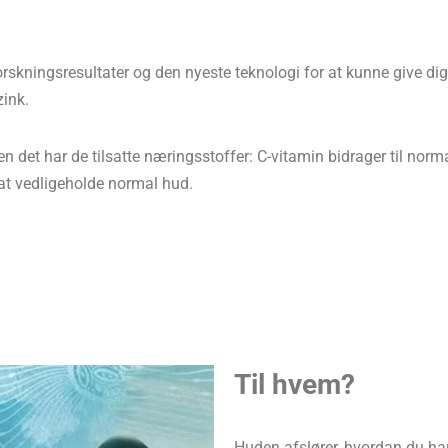
rskningsresultater og den nyeste teknologi for at kunne give dig
zink.
n det har de tilsatte næringsstoffer: C-vitamin bidrager til no
l at vedligeholde normal hud.
Til hvem?
Huden afslører, hvordan du har