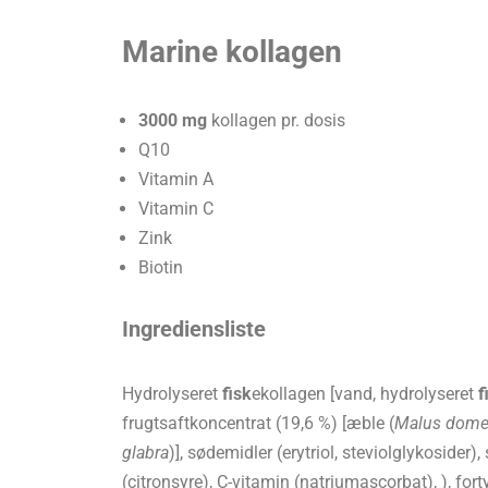
Marine kollagen
3000 mg
kollagen pr. dosis
Q10
Vitamin A
Vitamin C
Zink
Biotin
Ingrediensliste
Hydrolyseret
fisk
ekollagen [vand, hydrolyseret
f
frugtsaftkoncentrat (19,6 %) [æble (
Malus dome
glabra
)], sødemidler (erytriol, steviolglykosider
(citronsyre), C-vitamin (natriumascorbat), ), for