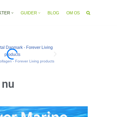
KTER
GUIDER
BLOG
OM OS
llagen - Forever Living products
Forever Marine Collagen - Fo
r nu