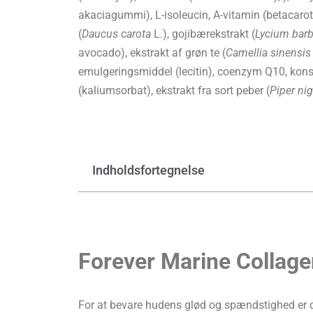
akaciagummi), L-isoleucin, A-vitamin (betacaro
(
Daucus carota
L.), gojibærekstrakt (
Lycium bar
avocado), ekstrakt af grøn te (
Camellia sinensis
emulgeringsmiddel (lecitin), coenzym Q10, kon
(kaliumsorbat), ekstrakt fra sort peber (
Piper ni
Indholdsfortegnelse
Forever Marine Collage
For at bevare hudens glød og spændstighed er d