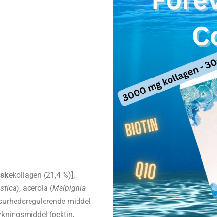
isk
ekollagen (21,4 %)],
stica
), acerola (
Malpighia
), surhedsregulerende middel
tykningsmiddel (pektin,