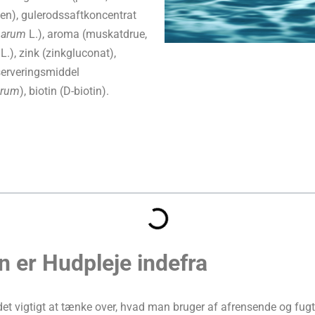
ten), gulerodssaftkoncentrat
barum
L.), aroma (muskatdrue,
L.), zink (zinkgluconat),
serveringsmiddel
grum
), biotin (D-biotin).
n er Hudpleje indefra
et vigtigt at tænke over, hvad man bruger af afrensende og fug