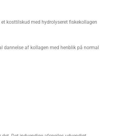
 et kosttilskud med hydrolyseret fiskekollagen
rmal dannelse af kollagen med henblik på normal
 det. Det indvendige afspejles udvendigt.