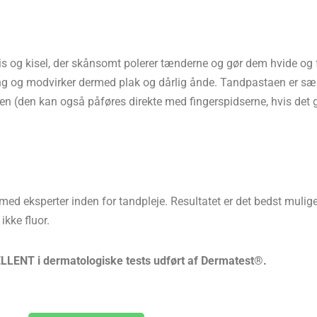
lis og kisel, der skånsomt polerer tænderne og gør dem hvide og f
ing og modvirker dermed plak og dårlig ånde. Tandpastaen er sær
en (den kan også påføres direkte med fingerspidserne, hvis det g
med eksperter inden for tandpleje. Resultatet er det bedst mulige
kke fluor.
LLENT i dermatologiske tests udført af Dermatest®.