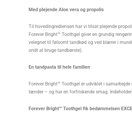
Med plejende Aloe vera og propolis
Til hovedingrediensen har vi tilsat plejende propo
Forever Bright™ Toothgel giver en grundig rengør
velegnet til følsomt tandkød og ved blærer i mund
ondt at bruge tandbørste).
En tandpasta til hele familien
Forever Bright™ Toothgel er udviklet i samarbejde 
tænder – og har en forfriskende smag. Indeholder i
Forever Bright™ Toothgel​ fik bedømmelsen EXCE