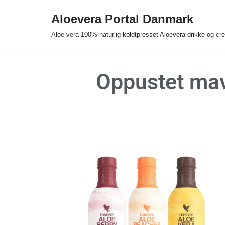
Aloevera Portal Danmark
Spring
Aloe vera 100% naturlig koldtpresset Aloevera drikke og c
til
indhold
Oppustet mav