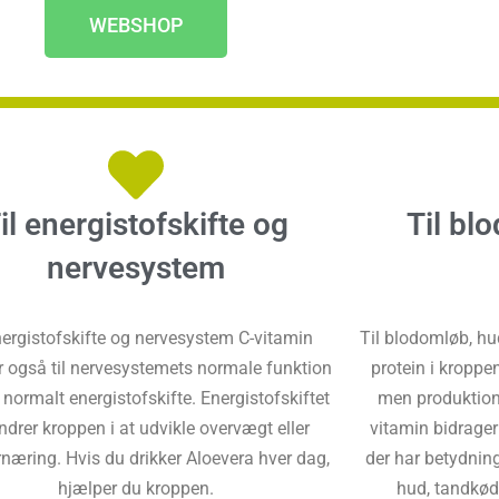
WEBSHOP
il energistofskifte og
Til bl
nervesystem
nergistofskifte og nervesystem C-vitamin
Til blodomløb, hud
r også til nervesystemets normale funktion
protein i kroppe
et normalt energistofskifte. Energistofskiftet
men produktionen
ndrer kroppen i at udvikle overvægt eller
vitamin bidrager
næring. Hvis du drikker Aloevera hver dag,
der har betydnin
hjælper du kroppen.
hud, tandkød