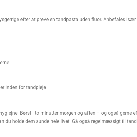
 nysgerrige efter at prøve en tandpasta uden fluor. Anbefales især t
derne
r inden for tandpleje
iejne. Børst i to minutter morgen og aften – og også gerne ef
an du holde dem sunde hele livet. Gå også regelmæssigt til tand