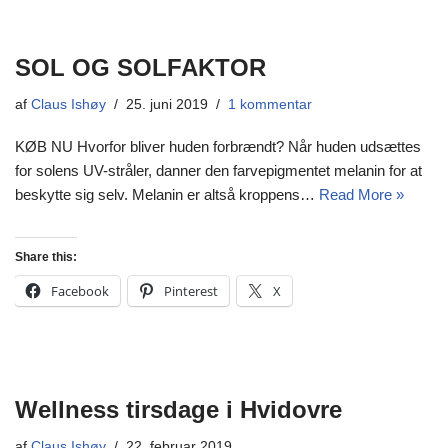
SOL OG SOLFAKTOR
af
Claus Ishøy
25. juni 2019
1 kommentar
KØB NU Hvorfor bliver huden forbrændt? Når huden udsættes
for solens UV-stråler, danner den farvepigmentet melanin for at
beskytte sig selv. Melanin er altså kroppens…
Read More »
Share this:
Facebook
Pinterest
X
Wellness tirsdage i Hvidovre
af
Claus Ishøy
22. februar 2019