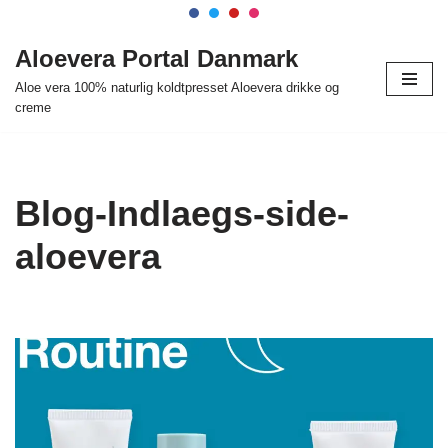
Spring
Aloevera Portal Danmark
til
Aloe vera 100% naturlig koldtpresset Aloevera drikke og
indhold
creme
Blog-Indlaegs-side-
aloevera