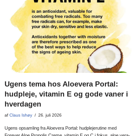
Ugens tema hos Aloevera Portal:
hudpleje, vitamin E og gode vaner i
hverdagen
af
Claus Ishøy
26. juli 2026
Ugens opsamling fra Aloevera Portal: hudplejerutine med
Forever Aloe Propolis Creme, vitamin E og C i fokus, aloe vera-