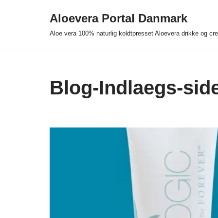
Aloevera Portal Danmark
Spring
Aloe vera 100% naturlig koldtpresset Aloevera drikke og c
til
indhold
Blog-Indlaegs-sid