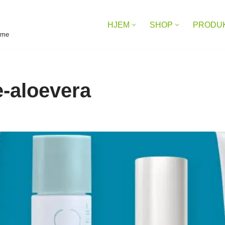
HJEM
SHOP
PRODU
reme
e-aloevera