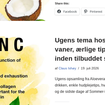
Share this:
Facebook
Pinterest
Ugens tema hos
vaner, ærlige t
inden tilbuddet 
af
Claus Ishøy
19. juli 2026
Ugens opsamling fra Aloevera
drikken, enkle hudplejetips, h
og de sidste dage af Somme