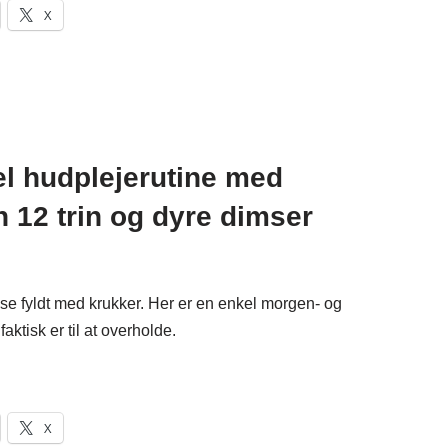
X
kel hudplejerutine med
n 12 trin og dyre dimser
e fyldt med krukker. Her er en enkel morgen- og
aktisk er til at overholde.
X