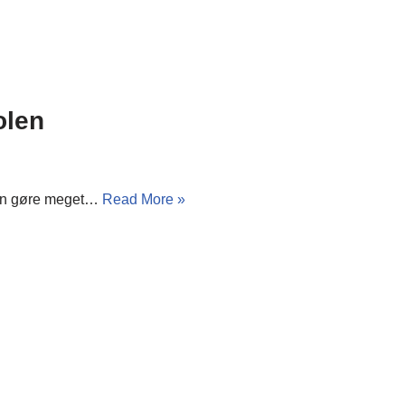
olen
 kan gøre meget…
Read More »