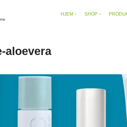
HJEM
SHOP
PRODU
reme
e-aloevera