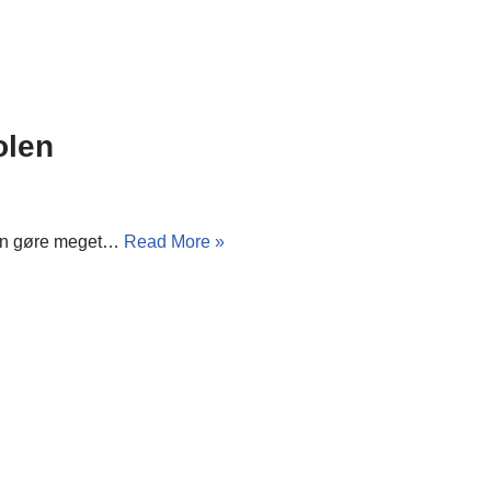
olen
 kan gøre meget…
Read More »