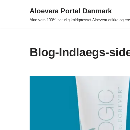
Aloevera Portal Danmark
Spring
Aloe vera 100% naturlig koldtpresset Aloevera drikke og c
til
indhold
Blog-Indlaegs-sid