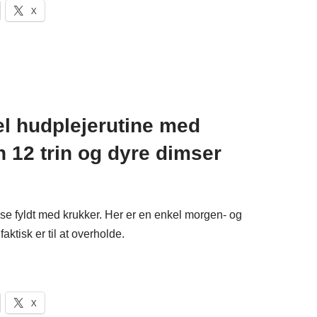
X
kel hudplejerutine med
n 12 trin og dyre dimser
e fyldt med krukker. Her er en enkel morgen- og
aktisk er til at overholde.
X