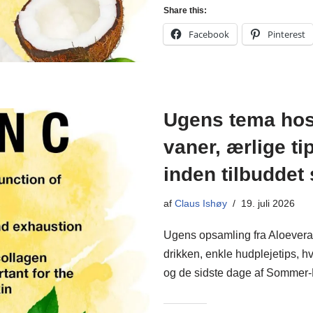
Share this:
Facebook
Pinterest
Ugens tema hos
vaner, ærlige t
inden tilbuddet 
af
Claus Ishøy
19. juli 2026
Ugens opsamling fra Aloevera
drikken, enkle hudplejetips, h
og de sidste dage af Somme