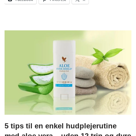
5 tips til en enkel hudplejerutine
med aloe vera – uden 12 trin og dyre