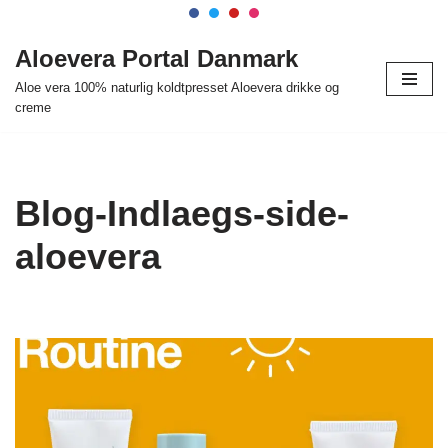
Spring
Aloevera Portal Danmark
til
Aloe vera 100% naturlig koldtpresset Aloevera drikke og
indhold
creme
Blog-Indlaegs-side-
aloevera