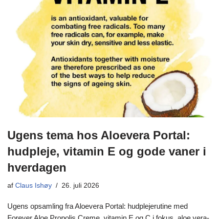
Ugens tema hos Aloevera Portal:
hudpleje, vitamin E og gode vaner i
hverdagen
af
Claus Ishøy
26. juli 2026
Ugens opsamling fra Aloevera Portal: hudplejerutine med
Forever Aloe Propolis Creme, vitamin E og C i fokus, aloe vera-