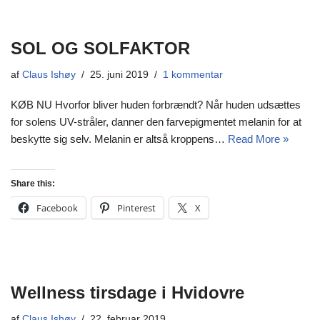
SOL OG SOLFAKTOR
af
Claus Ishøy
25. juni 2019
1 kommentar
KØB NU Hvorfor bliver huden forbrændt? Når huden udsættes
for solens UV-stråler, danner den farvepigmentet melanin for at
beskytte sig selv. Melanin er altså kroppens…
Read More »
Share this:
Facebook
Pinterest
X
Wellness tirsdage i Hvidovre
af
Claus Ishøy
22. februar 2019