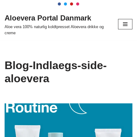
Spring
Aloevera Portal Danmark
til
Aloe vera 100% naturlig koldtpresset Aloevera drikke og
indhold
creme
Blog-Indlaegs-side-
aloevera