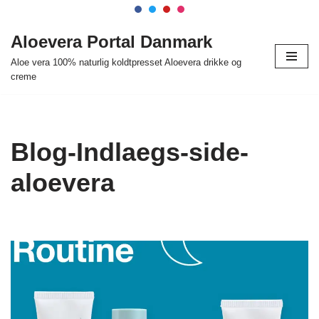
Spring
Aloevera Portal Danmark
til
Aloe vera 100% naturlig koldtpresset Aloevera drikke og
indhold
creme
Blog-Indlaegs-side-
aloevera