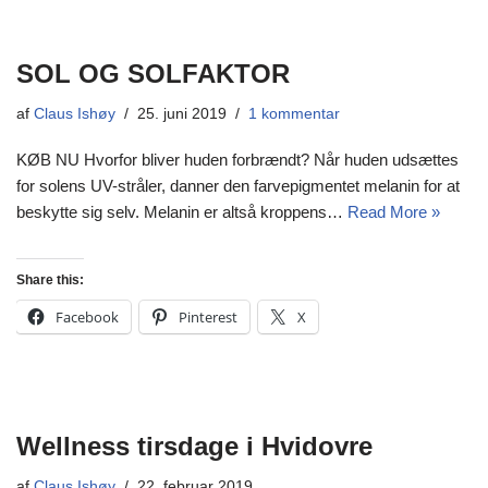
SOL OG SOLFAKTOR
af
Claus Ishøy
25. juni 2019
1 kommentar
KØB NU Hvorfor bliver huden forbrændt? Når huden udsættes
for solens UV-stråler, danner den farvepigmentet melanin for at
beskytte sig selv. Melanin er altså kroppens…
Read More »
Share this:
Facebook
Pinterest
X
Wellness tirsdage i Hvidovre
af
Claus Ishøy
22. februar 2019