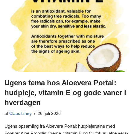
Ugens tema hos Aloevera Portal:
hudpleje, vitamin E og gode vaner i
hverdagen
af
Claus Ishøy
26. juli 2026
Ugens opsamling fra Aloevera Portal: hudplejerutine med
Forever Aloe Propolis Creme, vitamin E og C i fokus, aloe vera-