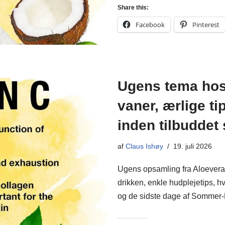
Share this:
Facebook
Pinterest
Ugens tema hos
vaner, ærlige t
inden tilbuddet 
af
Claus Ishøy
19. juli 2026
Ugens opsamling fra Aloevera
drikken, enkle hudplejetips, h
og de sidste dage af Somme