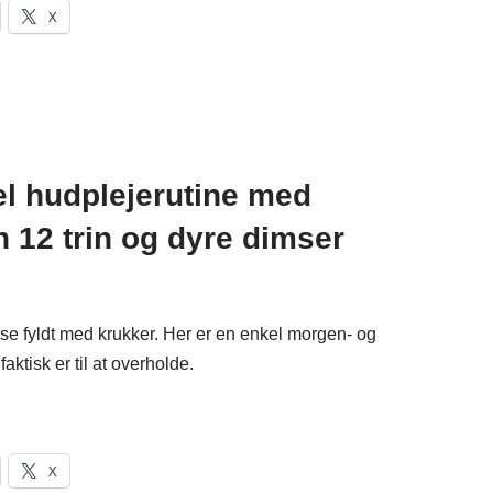
X
kel hudplejerutine med
n 12 trin og dyre dimser
e fyldt med krukker. Her er en enkel morgen- og
aktisk er til at overholde.
X