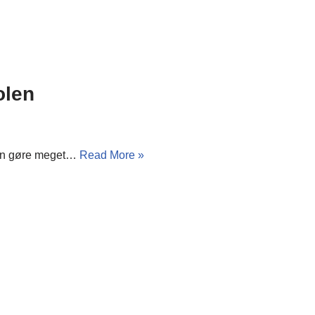
olen
 kan gøre meget…
Read More »