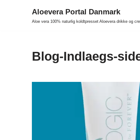
Aloevera Portal Danmark
Spring
Aloe vera 100% naturlig koldtpresset Aloevera drikke og c
til
indhold
Blog-Indlaegs-sid