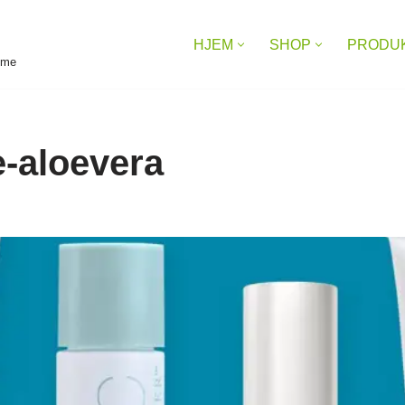
HJEM
SHOP
PRODU
reme
e-aloevera