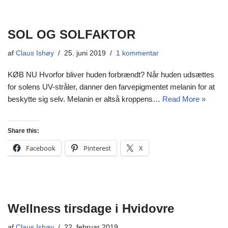
SOL OG SOLFAKTOR
af
Claus Ishøy
25. juni 2019
1 kommentar
KØB NU Hvorfor bliver huden forbrændt? Når huden udsættes
for solens UV-stråler, danner den farvepigmentet melanin for at
beskytte sig selv. Melanin er altså kroppens…
Read More »
Share this:
Facebook
Pinterest
X
Wellness tirsdage i Hvidovre
af
Claus Ishøy
22. februar 2019