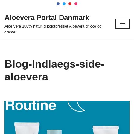
Spring
Aloevera Portal Danmark
til
Aloe vera 100% naturlig koldtpresset Aloevera drikke og
indhold
creme
Blog-Indlaegs-side-
aloevera