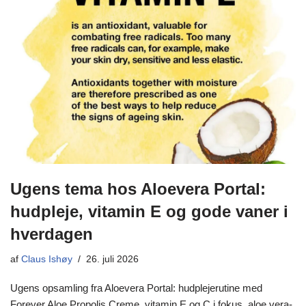
Ugens tema hos Aloevera Portal:
hudpleje, vitamin E og gode vaner i
hverdagen
af
Claus Ishøy
26. juli 2026
Ugens opsamling fra Aloevera Portal: hudplejerutine med
Forever Aloe Propolis Creme, vitamin E og C i fokus, aloe vera-