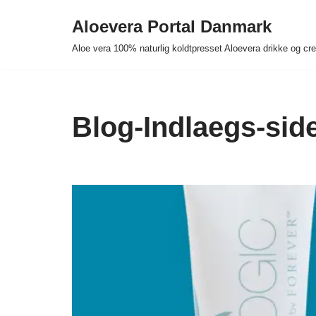
Aloevera Portal Danmark
Spring
Aloe vera 100% naturlig koldtpresset Aloevera drikke og c
til
indhold
Blog-Indlaegs-sid