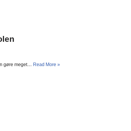
olen
 kan gøre meget…
Read More »