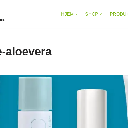
HJEM
SHOP
PRODU
reme
e-aloevera