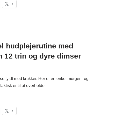
X
kel hudplejerutine med
n 12 trin og dyre dimser
e fyldt med krukker. Her er en enkel morgen- og
aktisk er til at overholde.
X