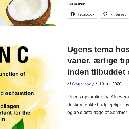
Share this:
Facebook
Pinterest
Ugens tema hos
vaner, ærlige t
inden tilbuddet 
af
Claus Ishøy
19. juli 2026
Ugens opsamling fra Aloevera
drikken, enkle hudplejetips, h
og de sidste dage af Somme