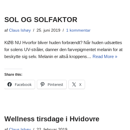
SOL OG SOLFAKTOR
af
Claus Ishøy
25. juni 2019
1 kommentar
KØB NU Hvorfor bliver huden forbrændt? Når huden udsættes
for solens UV-stråler, danner den farvepigmentet melanin for at
beskytte sig selv. Melanin er altså kroppens…
Read More »
Share this:
Facebook
Pinterest
X
Wellness tirsdage i Hvidovre
af
Claus Ishøy
22. februar 2019