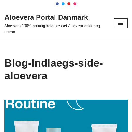
Spring
Aloevera Portal Danmark
til
Aloe vera 100% naturlig koldtpresset Aloevera drikke og
indhold
creme
Blog-Indlaegs-side-
aloevera