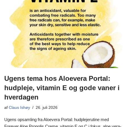
Ugens tema hos Aloevera Portal:
hudpleje, vitamin E og gode vaner i
hverdagen
af
Claus Ishøy
26. juli 2026
Ugens opsamling fra Aloevera Portal: hudplejerutine med
Forever Aloe Propolis Creme, vitamin E og C i fokus, aloe vera-