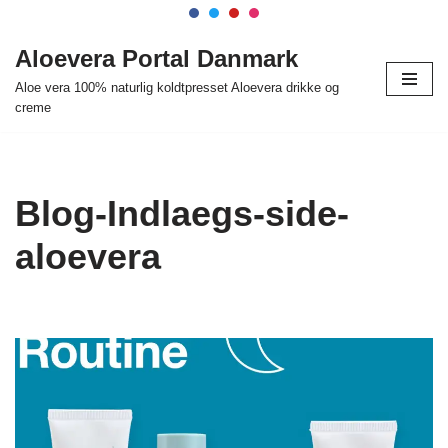
Spring
Aloevera Portal Danmark
til
Aloe vera 100% naturlig koldtpresset Aloevera drikke og
indhold
creme
Blog-Indlaegs-side-
aloevera