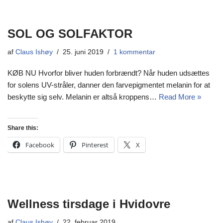
SOL OG SOLFAKTOR
af
Claus Ishøy
25. juni 2019
1 kommentar
KØB NU Hvorfor bliver huden forbrændt? Når huden udsættes
for solens UV-stråler, danner den farvepigmentet melanin for at
beskytte sig selv. Melanin er altså kroppens…
Read More »
Share this:
Facebook
Pinterest
X
Wellness tirsdage i Hvidovre
af
Claus Ishøy
22. februar 2019