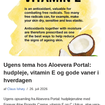
Ugens tema hos Aloevera Portal:
hudpleje, vitamin E og gode vaner i
hverdagen
af
Claus Ishøy
26. juli 2026
Ugens opsamling fra Aloevera Portal: hudplejerutine med
Forever Aloe Propolis Creme, vitamin E og C i fokus, aloe vera-