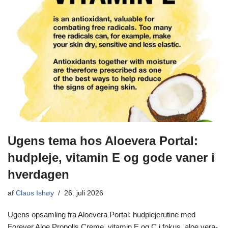
Ugens tema hos Aloevera Portal:
hudpleje, vitamin E og gode vaner i
hverdagen
af
Claus Ishøy
26. juli 2026
Ugens opsamling fra Aloevera Portal: hudplejerutine med
Forever Aloe Propolis Creme, vitamin E og C i fokus, aloe vera-