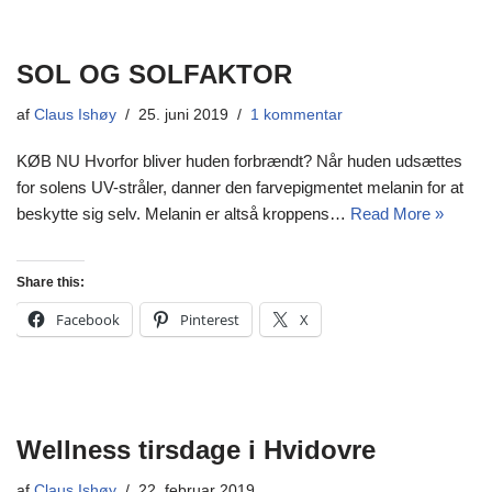
SOL OG SOLFAKTOR
af
Claus Ishøy
25. juni 2019
1 kommentar
KØB NU Hvorfor bliver huden forbrændt? Når huden udsættes
for solens UV-stråler, danner den farvepigmentet melanin for at
beskytte sig selv. Melanin er altså kroppens…
Read More »
Share this:
Facebook
Pinterest
X
Wellness tirsdage i Hvidovre
af
Claus Ishøy
22. februar 2019