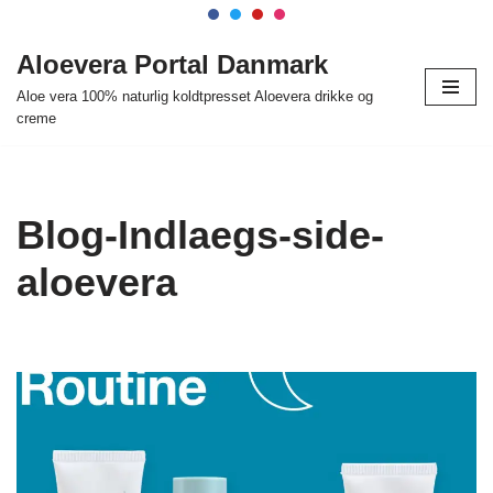
Spring
Aloevera Portal Danmark
til
Aloe vera 100% naturlig koldtpresset Aloevera drikke og
indhold
creme
Blog-Indlaegs-side-
aloevera