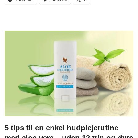
5 tips til en enkel hudplejerutine
med aloe vera – uden 12 trin og dyre