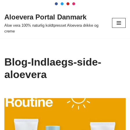
Spring
Aloevera Portal Danmark
til
Aloe vera 100% naturlig koldtpresset Aloevera drikke og
indhold
creme
Blog-Indlaegs-side-
aloevera