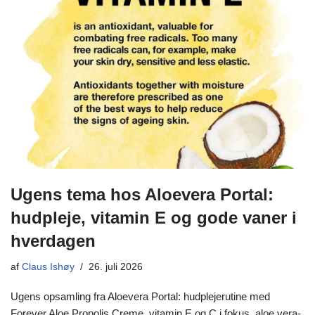
Ugens tema hos Aloevera Portal:
hudpleje, vitamin E og gode vaner i
hverdagen
af
Claus Ishøy
26. juli 2026
Ugens opsamling fra Aloevera Portal: hudplejerutine med
Forever Aloe Propolis Creme, vitamin E og C i fokus, aloe vera-