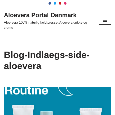
Spring
Aloevera Portal Danmark
til
Aloe vera 100% naturlig koldtpresset Aloevera drikke og
indhold
creme
Blog-Indlaegs-side-
aloevera