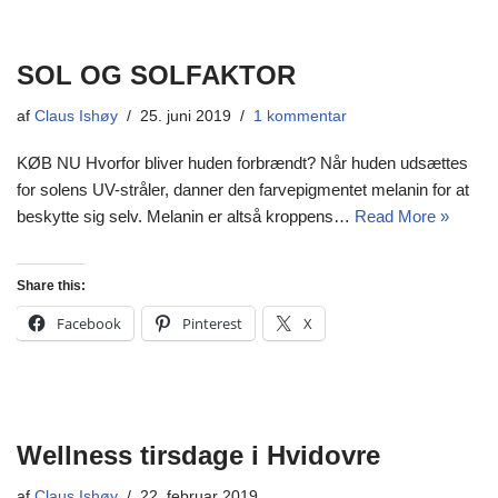
SOL OG SOLFAKTOR
af
Claus Ishøy
25. juni 2019
1 kommentar
KØB NU Hvorfor bliver huden forbrændt? Når huden udsættes
for solens UV-stråler, danner den farvepigmentet melanin for at
beskytte sig selv. Melanin er altså kroppens…
Read More »
Share this:
Facebook
Pinterest
X
Wellness tirsdage i Hvidovre
af
Claus Ishøy
22. februar 2019