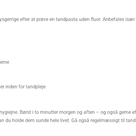
 nysgerrige efter at prøve en tandpasta uden fluor. Anbefales især t
derne
r inden for tandpleje
iejne. Børst i to minutter morgen og aften – og også gerne ef
an du holde dem sunde hele livet. Gå også regelmæssigt til tand