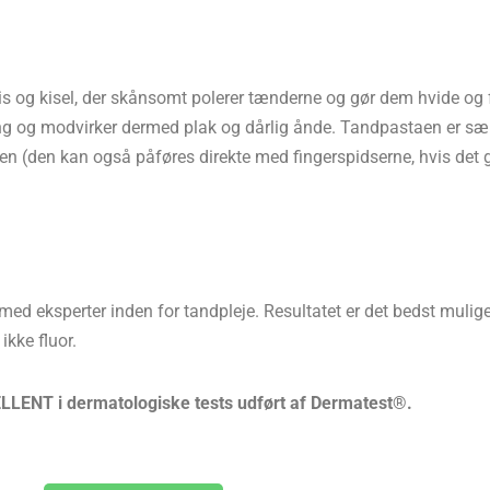
lis og kisel, der skånsomt polerer tænderne og gør dem hvide og f
ing og modvirker dermed plak og dårlig ånde. Tandpastaen er sær
en (den kan også påføres direkte med fingerspidserne, hvis det g
med eksperter inden for tandpleje. Resultatet er det bedst mulige
kke fluor.
LLENT i dermatologiske tests udført af Dermatest®.