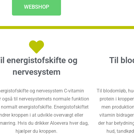
WEBSHOP
il energistofskifte og
Til bl
nervesystem
nergistofskifte og nervesystem C-vitamin
Til blodomløb, hud
r også til nervesystemets normale funktion
protein i kroppe
et normalt energistofskifte. Energistofskiftet
men produktionen
ndrer kroppen i at udvikle overvægt eller
vitamin bidrager
næring. Hvis du drikker Aloevera hver dag,
der har betydnin
hjælper du kroppen.
hud, tandkød