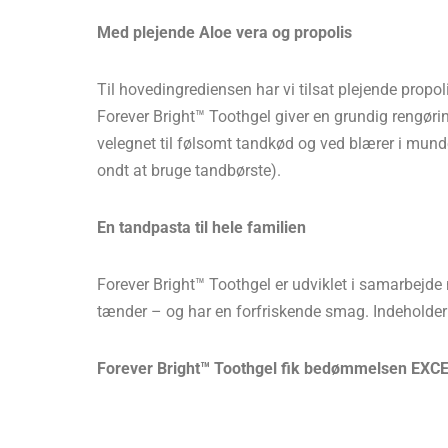
Med plejende Aloe vera og propolis
Til hovedingrediensen har vi tilsat plejende propo
Forever Bright™ Toothgel giver en grundig rengør
velegnet til følsomt tandkød og ved blærer i mund
ondt at bruge tandbørste).
En tandpasta til hele familien
Forever Bright™ Toothgel er udviklet i samarbejde 
tænder – og har en forfriskende smag. Indeholder i
Forever Bright™ Toothgel​ fik bedømmelsen EXCE