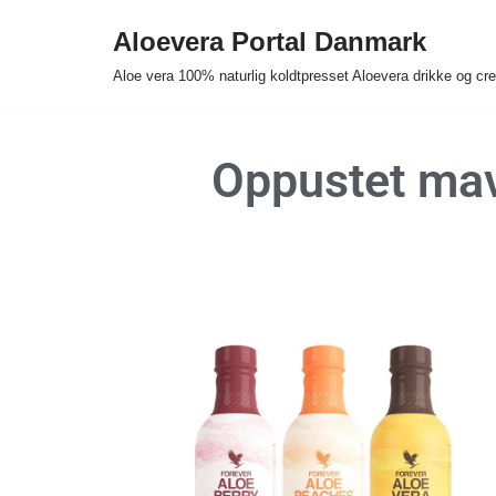
Aloevera Portal Danmark
Spring
Aloe vera 100% naturlig koldtpresset Aloevera drikke og c
til
indhold
Oppustet mav