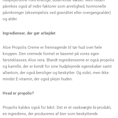
hudplejerutine med kraftige, udtørrende sæber. Men huden
påvirkes også af indre faktorer som arvelighed, hormonelle
påvirkninger (eksempelvis ved graviditet eller overgangsalder)
og alder.
Ingredienser, der gør arbejdet
Aloe Propolis Creme er fremragende til tør hud over hele
kroppen. Den cremede formel er baseret på vores egen
førsteklasses Aloe vera. Blandt ingredienserne er også propolis
og kamille, der er kendt for sine hudplejende egenskaber samt
allantoin, der også beroliger og beskytter. Og sidst, men ikke
mindst E-vitamin, der også plejer huden.
Hvad er propolis?
Propolis kaldes også for bikit. Det er et vaskeægte bi-produkt,
en ingrediens, der produceres af bier som beskyttende