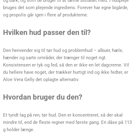
og bark, og som de bruger til at tætne bistadet med. I hudpleje
bruges det som plejende ingrediens. Forever har egne bigårde,
og propolis går igen i flere af produkterne.
Hvilken hud passer den til?
Den henvender sig til tør hud og problemhud – albuer, hæle,
hænder og sarte områder, der trænger til noget rigt.
Konsistensen er tyk og fed, så den er ikke en let dagcreme. Vil
du hellere have noget, der trækker hurtigt ind og ikke fedter, er
Aloe Vera Gelly det oplagte alternativ.
Hvordan bruger du den?
Et tyndt lag på ren, tør hud. Den er koncentreret, så der skal
mindre til, end de fleste regner med første gang. En dåse på 113
g holder længe.