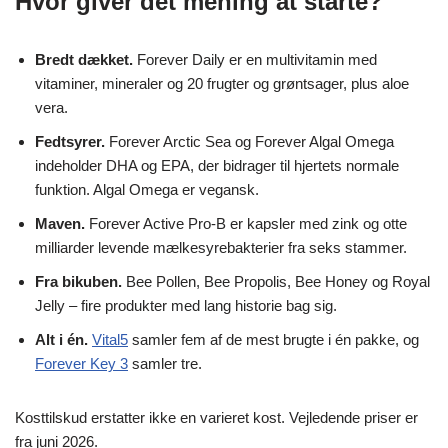
Hvor giver det mening at starte?
Bredt dækket.
Forever Daily er en multivitamin med
vitaminer, mineraler og 20 frugter og grøntsager, plus aloe
vera.
Fedtsyrer.
Forever Arctic Sea og Forever Algal Omega
indeholder DHA og EPA, der bidrager til hjertets normale
funktion. Algal Omega er vegansk.
Maven.
Forever Active Pro-B er kapsler med zink og otte
milliarder levende mælkesyrebakterier fra seks stammer.
Fra bikuben.
Bee Pollen, Bee Propolis, Bee Honey og Royal
Jelly – fire produkter med lang historie bag sig.
Alt i én.
Vital5
samler fem af de mest brugte i én pakke, og
Forever Key 3
samler tre.
Kosttilskud erstatter ikke en varieret kost. Vejledende priser er
fra juni 2026.