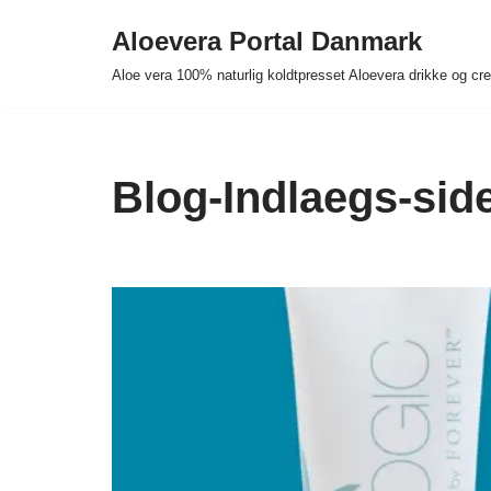
Aloevera Portal Danmark
Spring
Aloe vera 100% naturlig koldtpresset Aloevera drikke og c
til
indhold
Blog-Indlaegs-sid