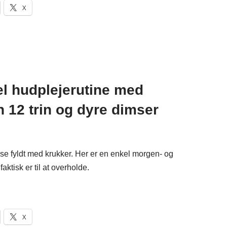
X
kel hudplejerutine med
n 12 trin og dyre dimser
e fyldt med krukker. Her er en enkel morgen- og
aktisk er til at overholde.
X