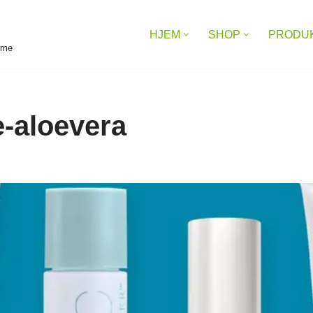
HJEM
SHOP
PRODU
reme
e-aloevera