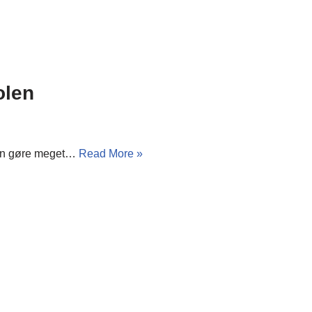
olen
 kan gøre meget…
Read More »