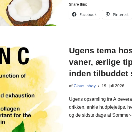
Share this:
Facebook
Pinterest
Ugens tema hos
vaner, ærlige t
inden tilbuddet 
af
Claus Ishøy
19. juli 2026
Ugens opsamling fra Aloevera
drikken, enkle hudplejetips, h
og de sidste dage af Somme