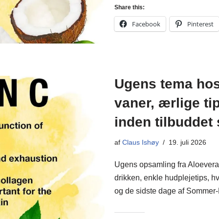
Share this:
Facebook
Pinterest
Ugens tema hos
vaner, ærlige t
inden tilbuddet 
af
Claus Ishøy
19. juli 2026
Ugens opsamling fra Aloevera
drikken, enkle hudplejetips, h
og de sidste dage af Somme