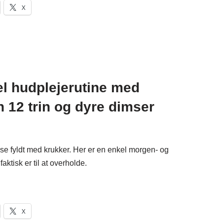
X
kel hudplejerutine med
n 12 trin og dyre dimser
e fyldt med krukker. Her er en enkel morgen- og
aktisk er til at overholde.
X