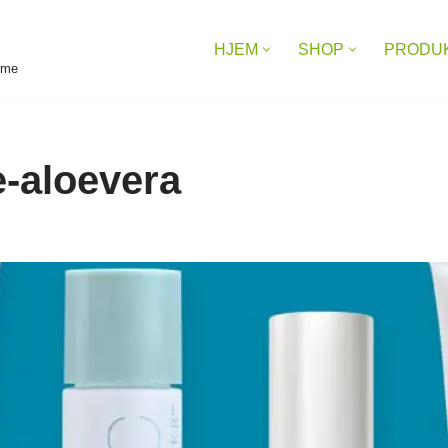
HJEM
SHOP
PRODU
reme
e-aloevera