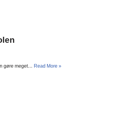
olen
 kan gøre meget…
Read More »