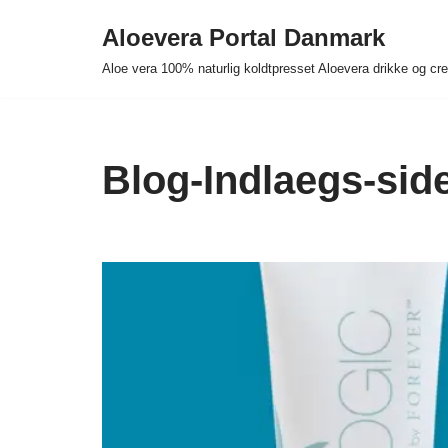
Aloevera Portal Danmark
Spring
Aloe vera 100% naturlig koldtpresset Aloevera drikke og c
til
indhold
Blog-Indlaegs-sid