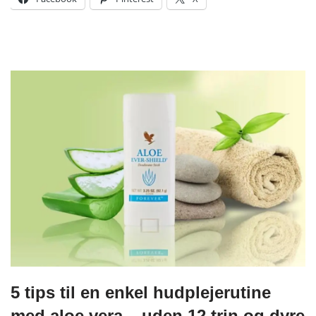
5 tips til en enkel hudplejerutine
med aloe vera – uden 12 trin og dyre