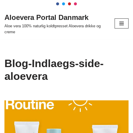
Spring
Aloevera Portal Danmark
til
Aloe vera 100% naturlig koldtpresset Aloevera drikke og
indhold
creme
Blog-Indlaegs-side-
aloevera