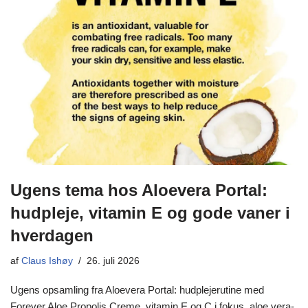
Ugens tema hos Aloevera Portal:
hudpleje, vitamin E og gode vaner i
hverdagen
af
Claus Ishøy
26. juli 2026
Ugens opsamling fra Aloevera Portal: hudplejerutine med
Forever Aloe Propolis Creme, vitamin E og C i fokus, aloe vera-