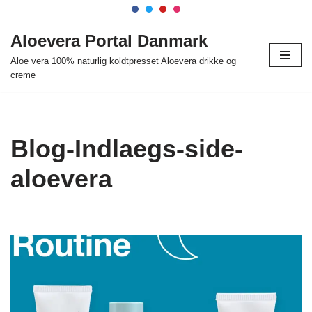
Spring
Aloevera Portal Danmark
til
Aloe vera 100% naturlig koldtpresset Aloevera drikke og
indhold
creme
Blog-Indlaegs-side-
aloevera