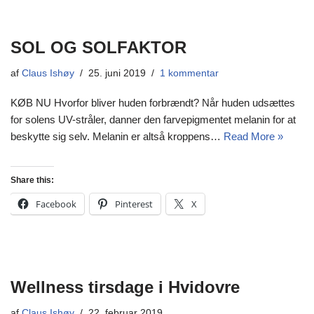
SOL OG SOLFAKTOR
af
Claus Ishøy
25. juni 2019
1 kommentar
KØB NU Hvorfor bliver huden forbrændt? Når huden udsættes
for solens UV-stråler, danner den farvepigmentet melanin for at
beskytte sig selv. Melanin er altså kroppens…
Read More »
Share this:
Facebook
Pinterest
X
Wellness tirsdage i Hvidovre
af
Claus Ishøy
22. februar 2019