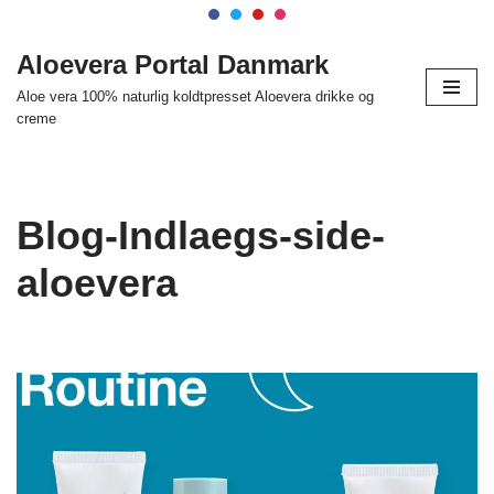
Spring
Aloevera Portal Danmark
til
Aloe vera 100% naturlig koldtpresset Aloevera drikke og
indhold
creme
Blog-Indlaegs-side-
aloevera