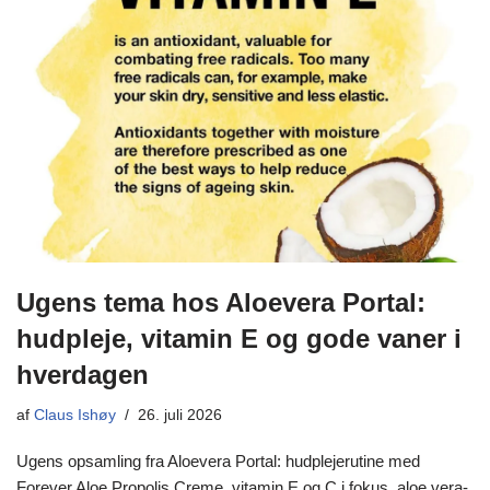
Ugens tema hos Aloevera Portal:
hudpleje, vitamin E og gode vaner i
hverdagen
af
Claus Ishøy
26. juli 2026
Ugens opsamling fra Aloevera Portal: hudplejerutine med
Forever Aloe Propolis Creme, vitamin E og C i fokus, aloe vera-