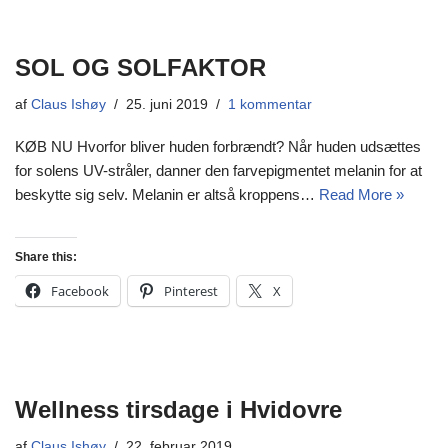
SOL OG SOLFAKTOR
af
Claus Ishøy
25. juni 2019
1 kommentar
KØB NU Hvorfor bliver huden forbrændt? Når huden udsættes
for solens UV-stråler, danner den farvepigmentet melanin for at
beskytte sig selv. Melanin er altså kroppens…
Read More »
Share this:
Facebook
Pinterest
X
Wellness tirsdage i Hvidovre
af
Claus Ishøy
22. februar 2019