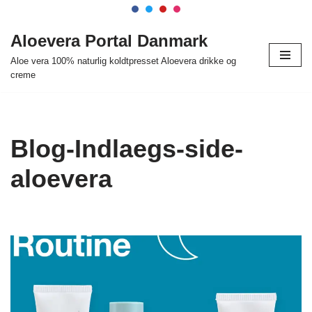
Spring
Aloevera Portal Danmark
til
Aloe vera 100% naturlig koldtpresset Aloevera drikke og
indhold
creme
Blog-Indlaegs-side-
aloevera