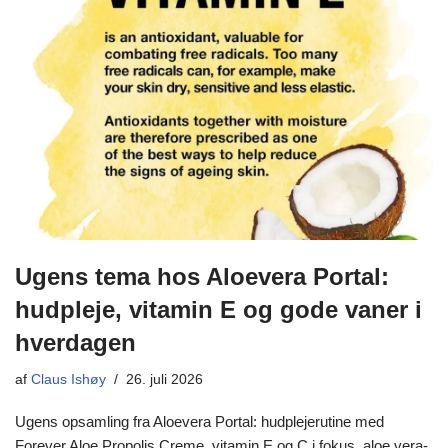
Ugens tema hos Aloevera Portal:
hudpleje, vitamin E og gode vaner i
hverdagen
af
Claus Ishøy
26. juli 2026
Ugens opsamling fra Aloevera Portal: hudplejerutine med
Forever Aloe Propolis Creme, vitamin E og C i fokus, aloe vera-