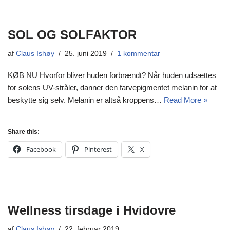
SOL OG SOLFAKTOR
af
Claus Ishøy
25. juni 2019
1 kommentar
KØB NU Hvorfor bliver huden forbrændt? Når huden udsættes
for solens UV-stråler, danner den farvepigmentet melanin for at
beskytte sig selv. Melanin er altså kroppens…
Read More »
Share this:
Facebook
Pinterest
X
Wellness tirsdage i Hvidovre
af
Claus Ishøy
22. februar 2019