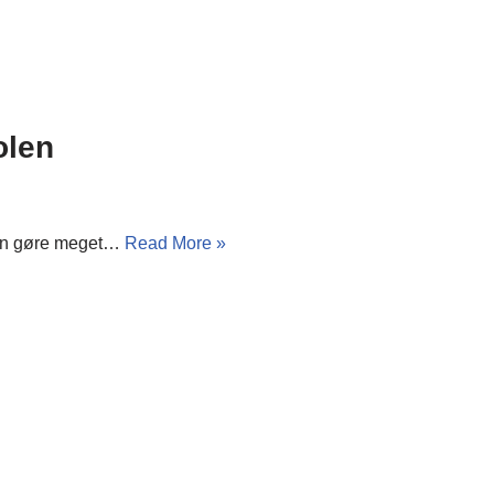
olen
 kan gøre meget…
Read More »