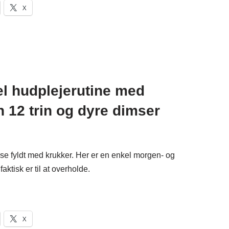
X
kel hudplejerutine med
n 12 trin og dyre dimser
e fyldt med krukker. Her er en enkel morgen- og
aktisk er til at overholde.
X