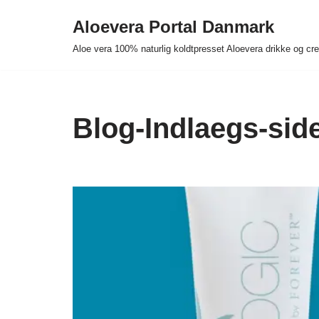
Aloevera Portal Danmark
Spring
Aloe vera 100% naturlig koldtpresset Aloevera drikke og c
til
indhold
Blog-Indlaegs-sid