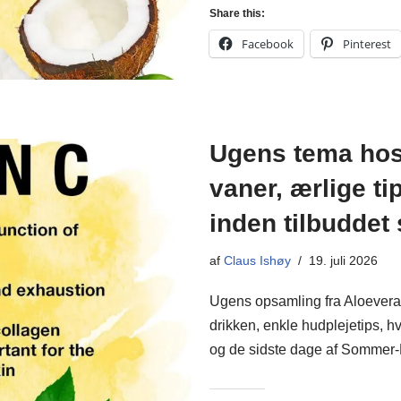
Share this:
Facebook
Pinterest
Ugens tema hos
vaner, ærlige t
inden tilbuddet 
af
Claus Ishøy
19. juli 2026
Ugens opsamling fra Aloevera
drikken, enkle hudplejetips, h
og de sidste dage af Somme