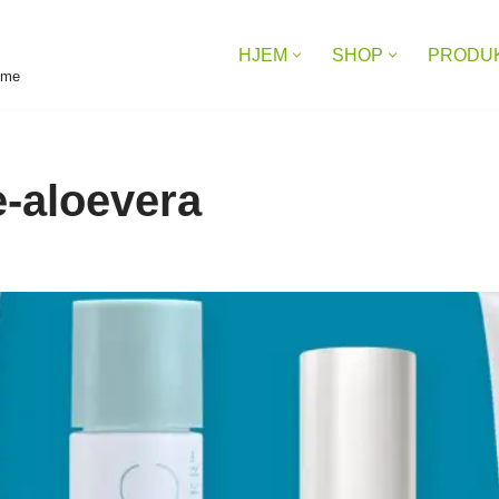
HJEM
SHOP
PRODU
reme
e-aloevera