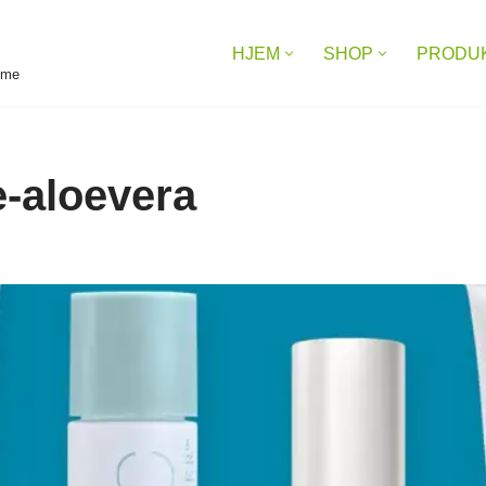
HJEM
SHOP
PRODU
reme
e-aloevera