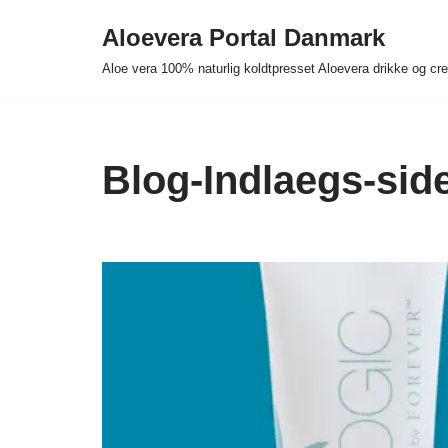
Aloevera Portal Danmark
Spring
Aloe vera 100% naturlig koldtpresset Aloevera drikke og c
til
indhold
Blog-Indlaegs-sid