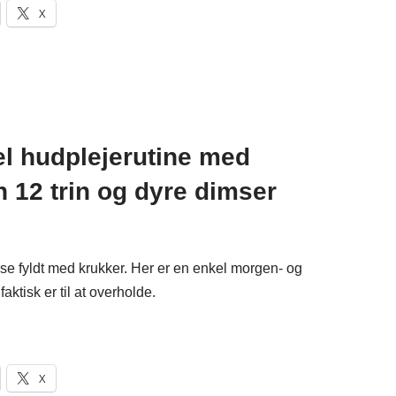
X
kel hudplejerutine med
n 12 trin og dyre dimser
e fyldt med krukker. Her er en enkel morgen- og
aktisk er til at overholde.
X