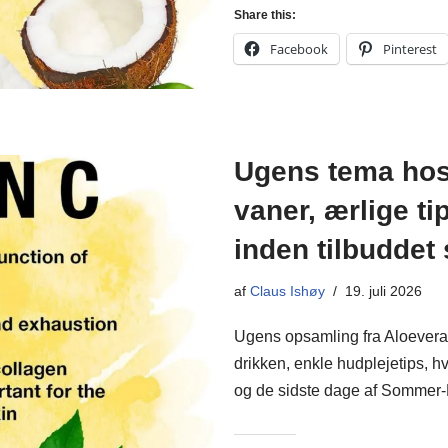
Share this:
Facebook
Pinterest
Ugens tema hos
vaner, ærlige t
inden tilbuddet 
af
Claus Ishøy
19. juli 2026
Ugens opsamling fra Aloevera
drikken, enkle hudplejetips, h
og de sidste dage af Somme