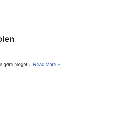
olen
 kan gøre meget…
Read More »