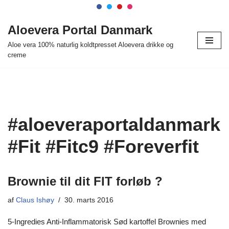
Spring
Aloevera Portal Danmark
til
Aloe vera 100% naturlig koldtpresset Aloevera drikke og
indhold
creme
#aloeveraportaldanmark
#Fit #Fitc9 #Foreverfit
Brownie til dit FIT forløb ?
af
Claus Ishøy
30. marts 2016
5-Ingredies Anti-Inflammatorisk Sød kartoffel Brownies med